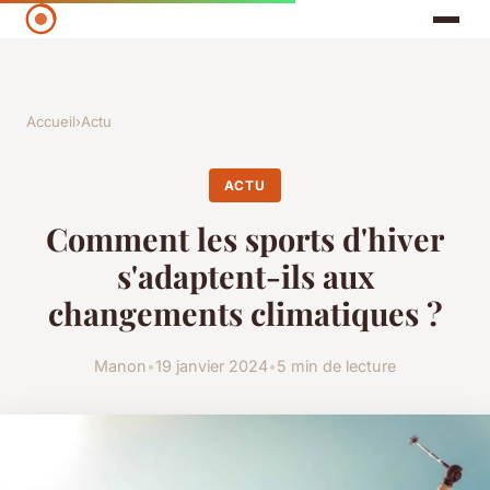
Accueil
›
Actu
ACTU
Comment les sports d'hiver
s'adaptent-ils aux
changements climatiques ?
Manon
•
19 janvier 2024
•
5 min de lecture