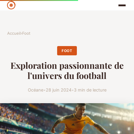
Accueil
›
Foot
FOOT
Exploration passionnante de
l'univers du football
Océane
•
28 juin 2024
•
3 min de lecture