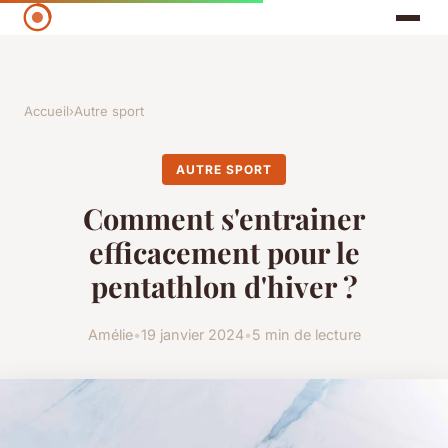
Accueil
›
Autre sport
AUTRE SPORT
Comment s'entrainer
efficacement pour le
pentathlon d'hiver ?
Amélie
•
19 janvier 2024
•
5 min de lecture