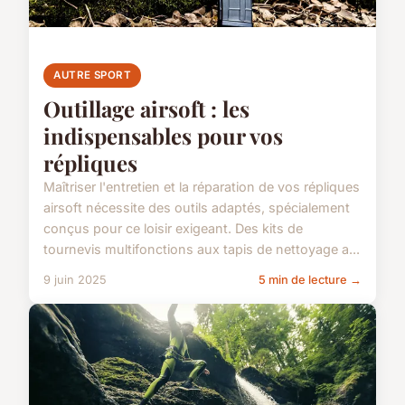
AUTRE SPORT
Outillage airsoft : les
indispensables pour vos
répliques
Maîtriser l'entretien et la réparation de vos répliques
airsoft nécessite des outils adaptés, spécialement
conçus pour ce loisir exigeant. Des kits de
tournevis multifonctions aux tapis de nettoyage a...
9 juin 2025
5 min de lecture →