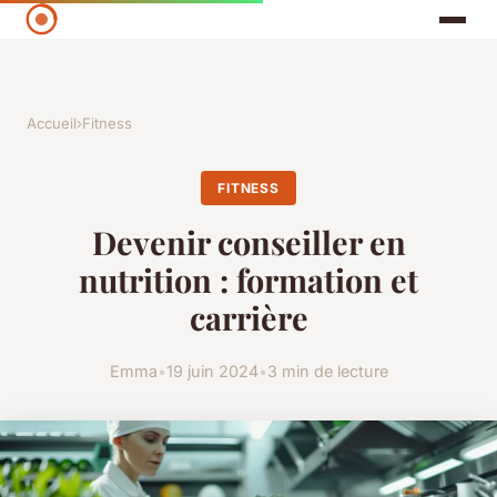
Accueil
›
Fitness
FITNESS
Devenir conseiller en
nutrition : formation et
carrière
Emma
•
19 juin 2024
•
3 min de lecture